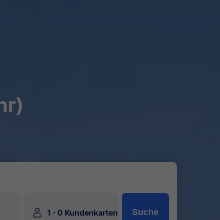
hr)
󱍂
·
Suche
1
0 Kundenkarten