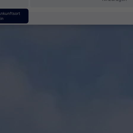
Ankunftsort
in