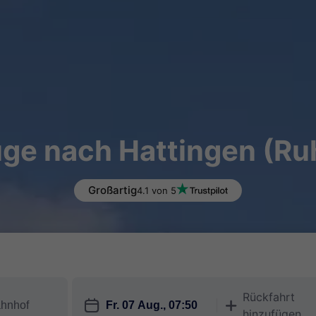
ge nach Hattingen (Ru
Großartig
4.1 von 5
Rückfahrt
󱎗
󱅇
hinzufügen