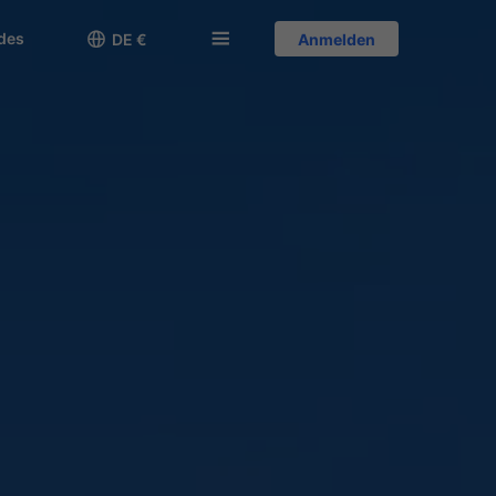
des

󱅍
DE €
Anmelden