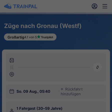
󱎓
󱒨
Züge nach Gronau (Westf)
Großartig
4.1 von 5
󱍉
󰿠
󱒣
Rückfahrt
󱅇
󱎗
So. 09 Aug., 05:40
hinzufügen
1 Fahrgast (30–59 Jahre)
󱍂