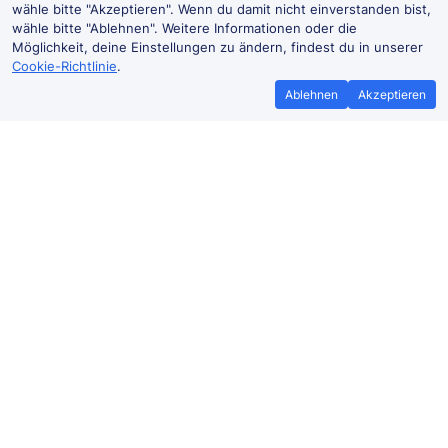
wähle bitte "Akzeptieren". Wenn du damit nicht einverstanden bist,
wähle bitte "Ablehnen". Weitere Informationen oder die
Möglichkeit, deine Einstellungen zu ändern, findest du in unserer
Cookie-Richtlinie
.
Ablehnen
Akzeptieren
Günstige Zugtickets nach Gronau
(Westf)
Dortmund–Gronau (Westf)
1h 40m
Ab
Buchen
29,25 €