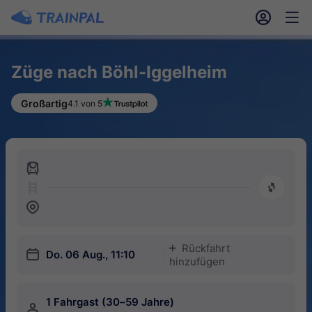
󱎓
󱒨
Züge nach Böhl-Iggelheim
Großartig
4.1 von 5
󱍉
󰿠
󱒣
Rückfahrt
󱅇
󱎗
Do. 06 Aug., 11:10
hinzufügen
1 Fahrgast (30–59 Jahre)
󱍂