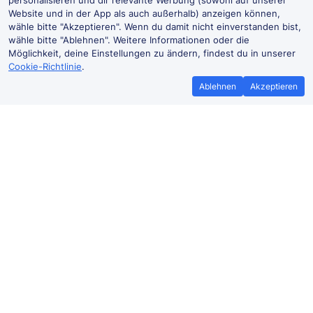
personalisieren und dir relevante Werbung (sowohl auf unserer
Website und in der App als auch außerhalb) anzeigen können,
wähle bitte "Akzeptieren". Wenn du damit nicht einverstanden bist,
wähle bitte "Ablehnen". Weitere Informationen oder die
Möglichkeit, deine Einstellungen zu ändern, findest du in unserer
Cookie-Richtlinie
.
Ablehnen
Akzeptieren
Günstige Zugtickets nach Böhl-
Iggelheim
Hamburg–Böhl-Iggelheim
Ab
Buchen
33,65 €