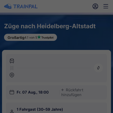
󱎓
󱒨
Züge nach Heidelberg-Altstadt
Großartig
4.1 von 5
󱍉
󰿠
󱒣
Rückfahrt
󱅇
󱎗
Fr. 07 Aug., 18:00
hinzufügen
1 Fahrgast (30–59 Jahre)
󱍂