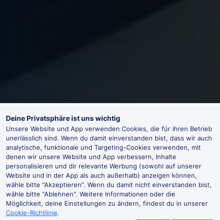
Deine Privatsphäre ist uns wichtig
Unsere Website und App verwenden Cookies, die für ihren Betrieb
unerlässlich sind. Wenn du damit einverstanden bist, dass wir auch
analytische, funktionale und Targeting-Cookies verwenden, mit
denen wir unsere Website und App verbessern, Inhalte
personalisieren und dir relevante Werbung (sowohl auf unserer
Website und in der App als auch außerhalb) anzeigen können,
wähle bitte "Akzeptieren". Wenn du damit nicht einverstanden bist,
wähle bitte "Ablehnen". Weitere Informationen oder die
Möglichkeit, deine Einstellungen zu ändern, findest du in unserer
Cookie-Richtlinie
.